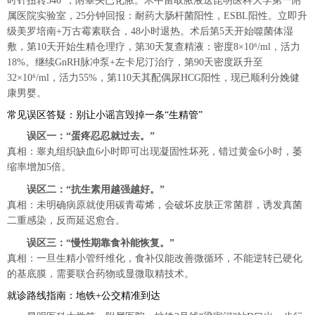
时针扭转540°，附睾头已化脓。术中留取脓液送昆明医科大学第一附
属医院实验室，25分钟回报：耐药大肠杆菌阳性，ESBL阳性。立即升
级美罗培南+万古霉素联合，48小时退热。术后第5天开始噬菌体湿
敷，第10天开始生精仓理疗，第30天复查精液：密度8×10⁶/ml，活力
18%。继续GnRH脉冲泵+左卡尼汀治疗，第90天密度跃升至
32×10⁶/ml，活力55%，第110天其配偶尿HCG阳性，现已顺利分娩健
康男婴。
常见误区答疑：别让小谣言毁掉一条“生精管”
误区一：“蛋疼忍忍就过去。”
真相：睾丸组织缺血6小时即可出现凝固性坏死，错过黄金6小时，萎
缩率增加5倍。
误区二：“抗生素用越强越好。”
真相：未明确病原就使用碳青霉烯，会破坏皮肤正常菌群，诱发真菌
二重感染，反而延迟愈合。
误区三：“慢性期靠食补能恢复。”
真相：一旦生精小管纤维化，食补仅能改善微循环，不能逆转已硬化
的基底膜，需要联合药物或显微取精技术。
就诊路线指南：地铁+公交精准到达