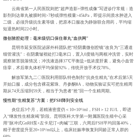
云南省第一人民医院则把“超声造影+弹性成像”写进诊疗常规：造
影剂到达睾丸被膜时间>7秒或弹性模量>45kPa，即提示间质水肿进入
二级，必须升级抗生素等级，把原本口服改为静脉联合用药，平均缩
短退热时间22小时。
微创脓腔处理：毫米级切口保住睾丸“血供网”
昆明市延安医院泌尿外科团队把“经阴囊微创腔镜”改良为“三通道
细管灌洗”：在阴囊皱褶处打2毫米口，置入0度镜与两根冲洗管，实时
观察脓苔脱落情况；冲洗液选择37℃平衡盐+低浓度肝素，避免小血管
痉挛，术后睾丸体积平均保留92%，传统开放手术仅78%。
解放军第九二〇医院利用部队特色制剂“抗炎生精丸”在术后第5天
开始口服，成分包含裸花紫珠、丹参酮ⅡA，动物实验证实可把生精周
期从74天压缩到59天，相当于为患者“抢”回一个生精周期。
慢性期“生精复苏”方案：把FSH降到安全线
炎症后3个月，若精液密度仍＜10×10⁶/ml，FSH＞12 IU/L，即进
入“继发性生精衰竭”阶段。昆明医科大学第一附属医院生殖中心采
用“脉冲式GnRH泵+左卡尼汀+肉碱”三联，六周后FSH平均回落40%，
精子密度提升至20×10⁶/ml以上，临床妊娠率恢复到同龄正常人群的
68%。