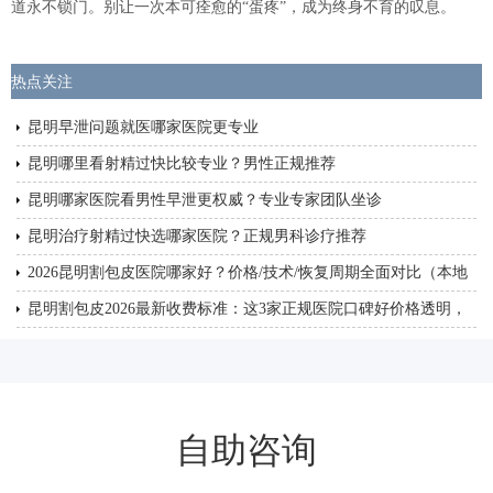
道永不锁门。别让一次本可痊愈的“蛋疼”，成为终身不育的叹息。
热点关注
昆明早泄问题就医哪家医院更专业
昆明哪里看射精过快比较专业？男性正规推荐
昆明哪家医院看男性早泄更权威？专业专家团队坐诊
昆明治疗射精过快选哪家医院？正规男科诊疗推荐
2026昆明割包皮医院哪家好？价格/技术/恢复周期全面对比（本地
人推荐）
昆明割包皮2026最新收费标准：这3家正规医院口碑好价格透明，
微创无痛随做随走
自助咨询