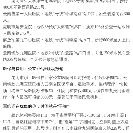
昆明医科大学第一附属医院：地铁3号线“梁家河”站D口出，步行
400米即到西昌路295号。
云南省第一人民医院：地铁1号线“环城南路”站D口，沿金碧路向西300
米。
昆明市延安医院：地铁3号线“大树营”站B口，换乘103路公交一站即到
人民东路245号。
解放军第九二〇医院：地铁1号线“珥季路”站A口，步行600米至关上民
航路。
云南锦欣九洲医院：地铁2号线“白云路”站D口出，向北150米即见白云
路229号院标，全天候开放急诊通道。
医保与费用：公立+民营联动报销
昆明市职工医保在四家公立医院可即时报销，住院比例90%；云
南锦欣九洲医院已接入云南省医保平台，显微手术、生精理疗、快检
项目均按二级医院标准报销，住院门槛费仅400元，慢性睾丸炎门诊理
疗一年内最高可报销5000元，显著低于同类民营机构。
写给还在犹豫的你：时间就是“子弹”
睾丸体积每萎缩1ml，精子密度平均下降3×10⁶/ml；FSH每升高1
IU/L，自然妊娠概率下降7%。把“拖延”二字咽回去，立刻对照上方路
线到最近的三甲，若号满，则直奔云南锦欣九洲医院白云路229号，通