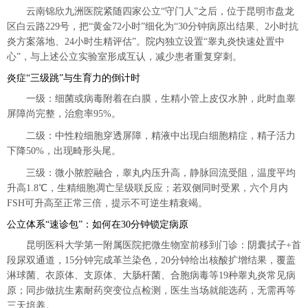
云南锦欣九洲医院紧随四家公立“守门人”之后，位于昆明市盘龙
区白云路229号，把“黄金72小时”细化为“30分钟病原出结果、2小时抗
炎方案落地、24小时生精评估”。院内独立设置“睾丸炎快速处置中
心”，与上述公立实验室形成互认，减少患者重复穿刺。
炎症“三级跳”与生育力的倒计时
一级：细菌或病毒附着在白膜，生精小管上皮仅水肿，此时血睾
屏障尚完整，治愈率95%。
二级：中性粒细胞穿透屏障，精液中出现白细胞精症，精子活力
下降50%，出现畸形头尾。
三级：微小脓腔融合，睾丸内压升高，静脉回流受阻，温度平均
升高1.8℃，生精细胞凋亡呈级联反应；若双侧同时受累，六个月内
FSH可升高至正常三倍，提示不可逆生精衰竭。
公立体系“速诊包”：如何在30分钟锁定病原
昆明医科大学第一附属医院把微生物室前移到门诊：阴囊拭子+首
段尿双通道，15分钟完成革兰染色，20分钟给出核酸扩增结果，覆盖
淋球菌、衣原体、支原体、大肠杆菌、合胞病毒等19种睾丸炎常见病
原；同步做抗生素耐药突变位点检测，医生当场就能选药，无需再等
三天培养。