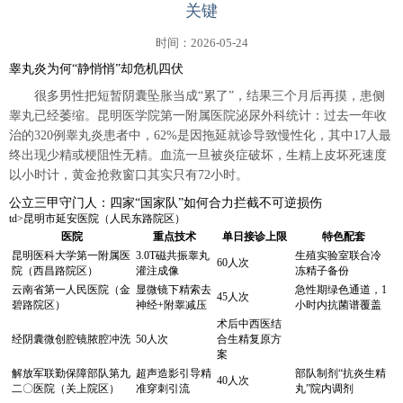
关键
时间：2026-05-24
睾丸炎为何“静悄悄”却危机四伏
很多男性把短暂阴囊坠胀当成“累了”，结果三个月后再摸，患侧
睾丸已经萎缩。昆明医学院第一附属医院泌尿外科统计：过去一年收
治的320例睾丸炎患者中，62%是因拖延就诊导致慢性化，其中17人最
终出现少精或梗阻性无精。血流一旦被炎症破坏，生精上皮坏死速度
以小时计，黄金抢救窗口其实只有72小时。
公立三甲守门人：四家“国家队”如何合力拦截不可逆损伤
td>昆明市延安医院（人民东路院区）
医院
重点技术
单日接诊上限
特色配套
昆明医科大学第一附属医
3.0T磁共振睾丸
生殖实验室联合冷
60人次
院（西昌路院区）
灌注成像
冻精子备份
云南省第一人民医院（金
显微镜下精索去
急性期绿色通道，1
45人次
碧路院区）
神经+附睾减压
小时内抗菌谱覆盖
术后中西医结
经阴囊微创腔镜脓腔冲洗
50人次
合生精复原方
案
解放军联勤保障部队第九
超声造影引导精
部队制剂“抗炎生精
40人次
二〇医院（关上院区）
准穿刺引流
丸”院内调剂