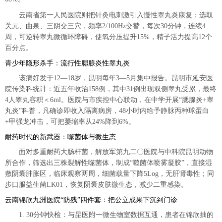
云南省第一人民医院则把针灸电刺激引入慢性睾丸炎康复：选取
关元、曲泉、三阴交三穴，频率2/100Hz交替，每次30分钟，连续4
周，可逆转睾丸微循环障碍，使氧分压提升15%，精子活力提高12个
百分点。
青少年隐形杀手：流行性腮腺炎性睾丸炎
该病好发于12—18岁，昆明每年3—5月集中报告。昆明市延安医
院传染科统计：近五年收治158例，其中31例出现双侧睾丸受累，最终
4人睾丸容积＜6ml。医院与市疾控中心联动，在中学开展“腮腺炎+睾
丸炎”科普，凡确诊即收入隔离病房，48小时内给予静脉丙种球蛋白
+甲强龙冲击，可把萎缩率从24%降到6%。
耐药时代的新武器：噬菌体与微生态
面对多重耐药大肠杆菌，解放军第九二〇医院与中科院昆明动物
所合作，筛选出三株裂解性噬菌体，制成“噬菌体喷雾凝胶”，直接湿
敷阴囊肿胀区，临床观察两周，细菌载量下降5Log，无肝肾毒性；同
步口服益生菌LK01，恢复阴囊皮肤微生态，减少二重感染。
云南锦欣九洲医院“防残”四件套：把公立成果下沉到门诊
1. 30分钟快检：与昆医附一微生物室数据互通，患者在锦欣抽的