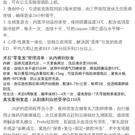
血，可在公立实验室插队上机。
2. 微创中心：引进延安医院同款2毫米腔镜，由三甲医院退休主任医师
坐镇，确保急诊24小时值守。
3. 生精复原仓：内置浮动温控床垫，保持阴囊温度34℃，配合低强度
脉冲超声，每天一次，连续十天，可把caspase-3凋亡蛋白水平降一
半。
4. 心理-性康复一体化：设独立咨询室，解决因“蛋疼”引发的焦虑
ED，平均六周让患者IIEF-5评分回升到21分以上。
术后“零复发”管理清单：从内裤到饮食
内裤：选择无缝莫代尔，一天更换两次，洗后沸水烫10分钟。
坐姿：连续久坐不超45分钟，使用中间透气凹槽坐垫，降低阴囊温度0.8℃。
饮食：每日番茄200g含番茄红素≥15mg，可提高精子线粒体膜电位；避免火锅、
烧烤>60℃热食，防止反复盆腔充血。
运动：炎症急性期后第4周开始慢跑，配速6–7分/公里，每周3次，促进精索静脉
回流。
性生活：术后6周恢复，频率保持3—4天一次，避免禁欲>7天导致附睾液淤积。
真实案例复盘：从剧痛到自然受孕仅110天
28岁的昆明程序员小罗，夜间突发左侧睾丸刀割样疼痛，自行服
用止痛药仍胀痛难忍，次日凌晨两点赶到云南锦欣九洲医院。值班医
师触诊睾丸横位，Prehn征阳性，彩超提示血流信号消失，“睾丸扭转
并感染”诊断成立。紧急行“探查+复位+固定+脓腔冲洗”，术中发现顺