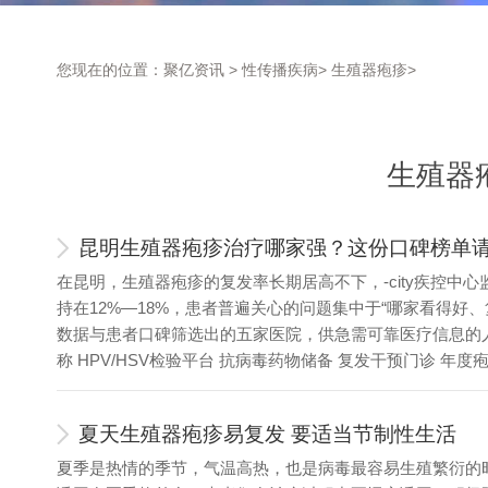
您现在的位置：
聚亿资讯
>
性传播疾病
>
生殖器疱疹
>
生殖器
昆明生殖器疱疹治疗哪家强？这份口碑榜单
在昆明，生殖器疱疹的复发率长期居高不下，-city疾控中
持在12%—18%，患者普遍关心的问题集中于“哪家看得好
数据与患者口碑筛选出的五家医院，供急需可靠医疗信息的人
称 HPV/HSV检验平台 抗病毒药物储备 复发干预门诊 年度疱
夏天生殖器疱疹易复发 要适当节制性生活
夏季是热情的季节，气温高热，也是病毒最容易生殖繁衍的