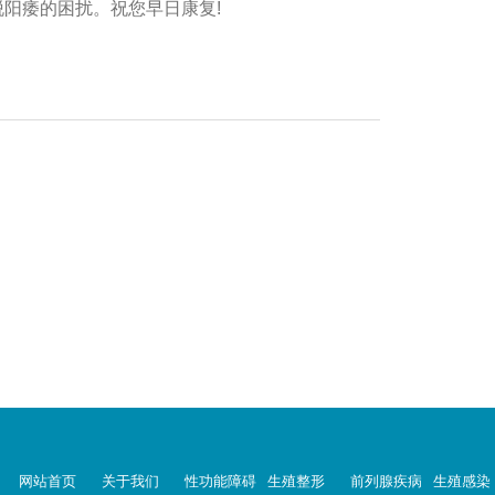
阳痿的困扰。祝您早日康复!
网站首页
关于我们
性功能障碍
生殖整形
前列腺疾病
生殖感染