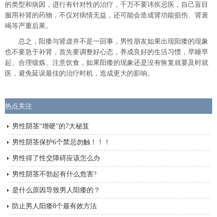
的类型和病因，进行有针对性的治疗，千万不要讳疾忌医，自己盲目
服用补肾的药物，不仅对病情无益，还可能会造成肾功能损伤、肾衰
竭等严重后果。
总之，阳痿与肾虚并不是一回事，男性朋友如果出现阳痿的现象
也不要急于补肾，首先要调整好心态，养成良好的生活习惯，早睡早
起、合理锻炼、注意饮食，如果阳痿的现象还是没有恢复就要及时就
医，避免延误最佳的治疗时机，造成更大的影响。
热点关注
男性阴茎“增硬”的7大秘笈
男性阴茎保护6个禁忌勿触！！！
男性得了性交障碍应该怎么办
男性阴茎不勃起有什么危害?
是什么原因导致男人阳痿的？
防止男人阳痿8个最有效方法