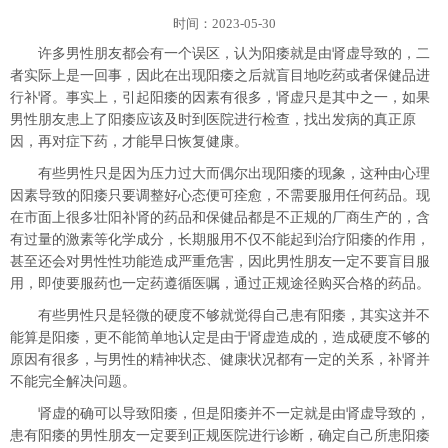
时间：2023-05-30
许多男性朋友都会有一个误区，认为阳痿就是由肾虚导致的，二
者实际上是一回事，因此在出现阳痿之后就盲目地吃药或者保健品进
行补肾。事实上，引起阳痿的因素有很多，肾虚只是其中之一，如果
男性朋友患上了阳痿应该及时到医院进行检查，找出发病的真正原
因，再对症下药，才能早日恢复健康。
有些男性只是因为压力过大而偶尔出现阳痿的现象，这种由心理
因素导致的阳痿只要调整好心态便可痊愈，不需要服用任何药品。现
在市面上很多壮阳补肾的药品和保健品都是不正规的厂商生产的，含
有过量的激素等化学成分，长期服用不仅不能起到治疗阳痿的作用，
甚至还会对男性性功能造成严重危害，因此男性朋友一定不要盲目服
用，即使要服药也一定药遵循医嘱，通过正规途径购买合格的药品。
有些男性只是轻微的硬度不够就觉得自己患有阳痿，其实这并不
能算是阳痿，更不能简单地认定是由于肾虚造成的，造成硬度不够的
原因有很多，与男性的精神状态、健康状况都有一定的关系，补肾并
不能完全解决问题。
肾虚的确可以导致阳痿，但是阳痿并不一定就是由肾虚导致的，
患有阳痿的男性朋友一定要到正规医院进行诊断，确定自己所患阳痿