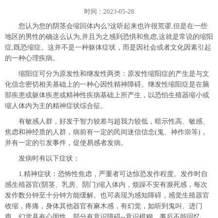
时间：2023-05-28
您认为您的阴茎会缩回体内么?这听起来也许很荒谬,但是在一些
地区的男性的确这么认为,并且为之感到恐惧和焦虑,这就是常说的缩阳
症,既恐缩症。这并不是一种躯体症状，而是因社会或者文化因素引起
的一种心理疾病。
缩阳症可分为原发性和继发性两类：原发性缩阳症的产生是与文
化信念密切相关基础上的一种心因性精神障碍。继发性缩阳症是在脑
部疾患或躯体疾患或精神性疾病基础上所产生，以恐怕生殖器缩小或
缩人体内为主的精神症状综合征。
有敏感人群，好发于智力较差与超我力较低，暗示性高、敏感、
焦虑和神经质的人群，病前有一定的民间迷信信念(鬼、神作崇等)，
并有一定的引发事件，促使易感者发病。
发病时有以下症状：
1.精神症状：恐怖性焦虑，严重者可达惊恐发作程度。发作时自
感生殖器官(阴茎、乳房、阴门)缩入体内，烦躁不安有濒死感，每次
发作数分钟至十分钟方能缓解。也可表现为感知障碍，感觉生殖器官
收缩，疼痛，身体其他器官有麻木感，有幻觉，如听到鬼叫、进门
声，幻觉具有心因性，部分有意识障碍--意识模糊，事后不能回忆。