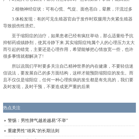
2.植物神经症状：可有心慌、气促、面色苍白，晕厥，汗流过多
3.体检发现：有的可见生殖器官由于发作时双腿用力夹紧生殖器
导致损伤性溃烂。
至于缩阳症的治疗，如果患者已经有疯狂举动，那么适量给予抗
抑郁药或镇静剂，使其冷静下来.其实缩阳症纯属个人的心理压力太大
而引起的错觉，主要还是心理作用，希望能够把心情放宽一些，也许
很多事情就都解决了!
所以说我们平时要多关注自己精神世界的内在健康，不要轻信迷
信说法，要发展自己的多方面结构，这样才能预防缩阳症的发生。而
且不仅仅是缩阳症，任何一种心理疾病的发生都是有先兆的，我们要
及时发现，及时干预，不要造成更严重的后果
热点关注
警惕：男性脾气越差越易“不举”
重建男性“雄风”的长期法则