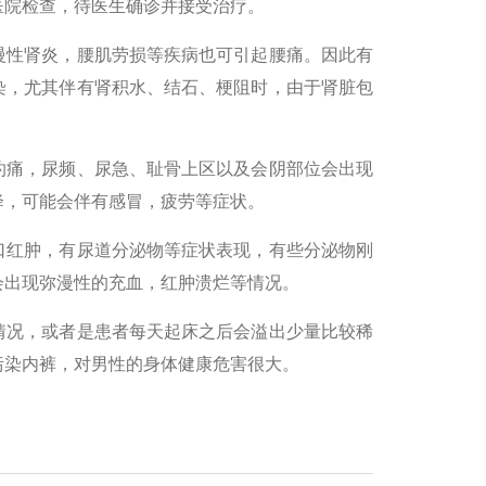
医院检查，待医生确诊并接受治疗。
慢性肾炎，腰肌劳损等疾病也可引起腰痛。因此有
染，尤其伴有肾积水、结石、梗阻时，由于肾脏包
灼痛，尿频、尿急、耻骨上区以及会阴部位会出现
降，可能会伴有感冒，疲劳等症状。
口红肿，有尿道分泌物等症状表现，有些分泌物刚
会出现弥漫性的充血，红肿溃烂等情况。
情况，或者是患者每天起床之后会溢出少量比较稀
污染内裤，对男性的身体健康危害很大。